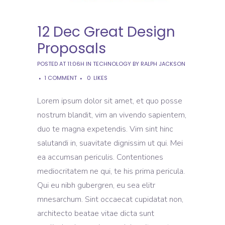
12 Dec
Great Design
Proposals
POSTED AT 11:06H
IN
TECHNOLOGY
BY
RALPH JACKSON
1 COMMENT
0
LIKES
Lorem ipsum dolor sit amet, et quo posse
nostrum blandit, vim an vivendo sapientem,
duo te magna expetendis. Vim sint hinc
salutandi in, suavitate dignissim ut qui. Mei
ea accumsan periculis. Contentiones
mediocritatem ne qui, te his prima pericula.
Qui eu nibh gubergren, eu sea elitr
mnesarchum. Sint occaecat cupidatat non,
architecto beatae vitae dicta sunt